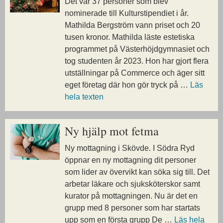
Det var 37 personer som blev
nominerade till Kulturstipendiet i år.
Mathilda Bergström vann priset och 20
tusen kronor. Mathilda läste estetiska
programmet på Västerhöjdgymnasiet och
tog studenten år 2023. Hon har gjort flera
utställningar på Commerce och äger sitt
eget företag där hon gör tryck på …
Läs
hela texten
Ny hjälp mot fetma
Ny mottagning i Skövde. I Södra Ryd
öppnar en ny mottagning dit personer
som lider av övervikt kan söka sig till. Det
arbetar läkare och sjuksköterskor samt
kurator på mottagningen. Nu är det en
grupp med 8 personer som har startats
upp som en första grupp De …
Läs hela