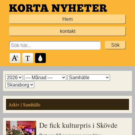
Hoppa
till
Hem
huvudinnehållet
kontakt
Search
for:
Arkiv
Arkiv
Arkiv
Arkiv
för
för
för
för
år
månad
ämne
kommun
Arkiv | Samhälle
De fick kulturpris i Skövde