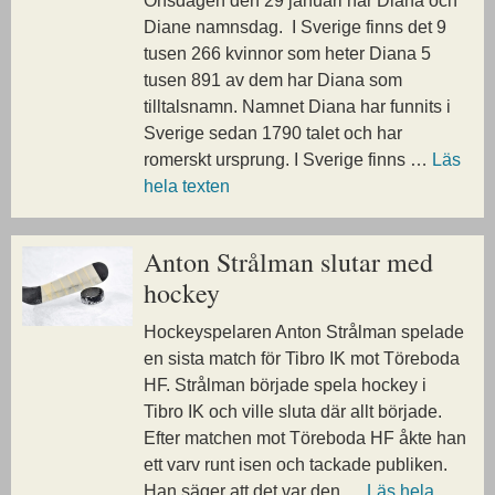
Onsdagen den 29 januari har Diana och
Diane namnsdag. I Sverige finns det 9
tusen 266 kvinnor som heter Diana 5
tusen 891 av dem har Diana som
tilltalsnamn. Namnet Diana har funnits i
Sverige sedan 1790 talet och har
romerskt ursprung. I Sverige finns …
Läs
hela texten
Anton Strålman slutar med
hockey
Hockeyspelaren Anton Strålman spelade
en sista match för Tibro IK mot Töreboda
HF. Strålman började spela hockey i
Tibro IK och ville sluta där allt började.
Efter matchen mot Töreboda HF åkte han
ett varv runt isen och tackade publiken.
Han säger att det var den …
Läs hela