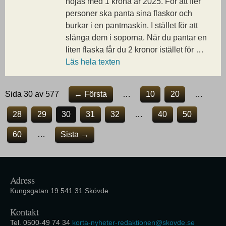
höjas med 1 krona år 2025. För att fler
personer ska panta sina flaskor och
burkar i en pantmaskin. I stället för att
slänga dem i soporna. När du pantar en
liten flaska får du 2 kronor istället för …
Läs hela texten
Sida 30 av 577
← Första
…
10
20
…
28
29
30
31
32
…
40
50
60
…
Sista →
Adress
Kungsgatan 19 541 31 Skövde
Kontakt
Tel. 0500-49 74 34
korta-nyheter-redaktionen@skovde.se