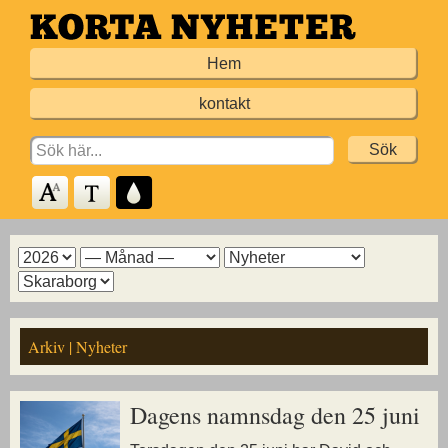
Hoppa
till
Hem
huvudinnehållet
kontakt
Search
for:
Arkiv
Arkiv
Arkiv
Arkiv
för
för
för
för
år
månad
ämne
kommun
Arkiv | Nyheter
Dagens namnsdag den 25 juni