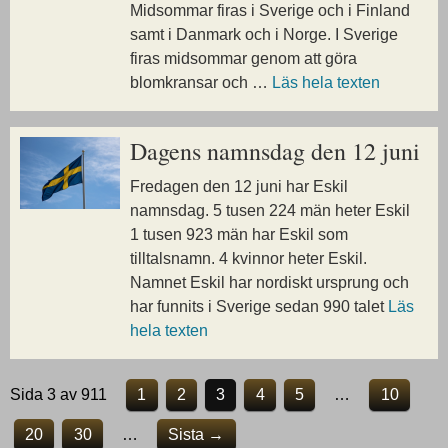
Midsommar firas i Sverige och i Finland
samt i Danmark och i Norge. I Sverige
firas midsommar genom att göra
blomkransar och …
Läs hela texten
Dagens namnsdag den 12 juni
Fredagen den 12 juni har Eskil
namnsdag. 5 tusen 224 män heter Eskil
1 tusen 923 män har Eskil som
tilltalsnamn. 4 kvinnor heter Eskil.
Namnet Eskil har nordiskt ursprung och
har funnits i Sverige sedan 990 talet
Läs
hela texten
Sida 3 av 911
1
2
3
4
5
…
10
20
30
…
Sista →