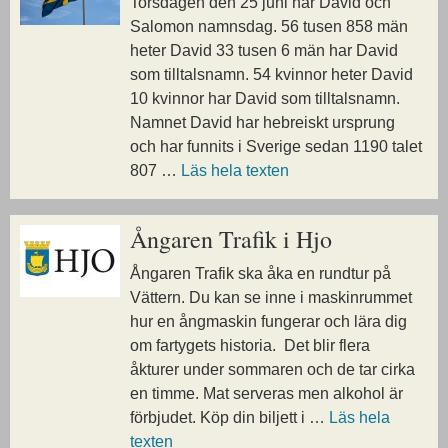
Torsdagen den 25 juni har David och
Salomon namnsdag. 56 tusen 858 män
heter David 33 tusen 6 män har David
som tilltalsnamn. 54 kvinnor heter David
10 kvinnor har David som tilltalsnamn.
Namnet David har hebreiskt ursprung
och har funnits i Sverige sedan 1190 talet
807 …
Läs hela texten
Ångaren Trafik i Hjo
Ångaren Trafik ska åka en rundtur på
Vättern. Du kan se inne i maskinrummet
hur en ångmaskin fungerar och lära dig
om fartygets historia. Det blir flera
åkturer under sommaren och de tar cirka
en timme. Mat serveras men alkohol är
förbjudet. Köp din biljett i …
Läs hela
texten