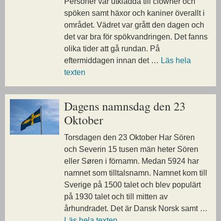
Personer var utklädda till clowner och
spöken samt häxor och kaniner överallt i
området. Vädret var grått den dagen och
det var bra för spökvandringen. Det fanns
olika tider att gå rundan. På
eftermiddagen innan det …
Läs hela
texten
Dagens namnsdag den 23
Oktober
Torsdagen den 23 Oktober Har Sören
och Severin 15 tusen män heter Sören
eller Søren i förnamn. Medan 5924 har
namnet som tilltalsnamn. Namnet kom till
Sverige på 1500 talet och blev populärt
på 1930 talet och till mitten av
århundradet. Det är Dansk Norsk samt …
Läs hela texten