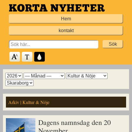
Hoppa
till
Hem
huvudinnehållet
kontakt
Search
for:
Arkiv
Arkiv
Arkiv
Arkiv
för
för
för
för
år
månad
ämne
kommun
Arkiv | Kultur & Nöje
Dagens namnsdag den 20
November