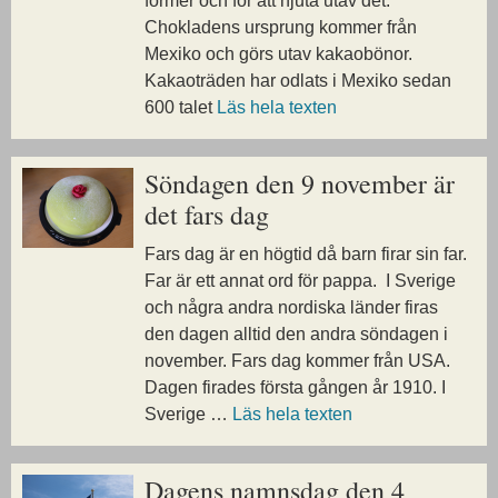
former och för att njuta utav det.
Chokladens ursprung kommer från
Mexiko och görs utav kakaobönor.
Kakaoträden har odlats i Mexiko sedan
600 talet
Läs hela texten
Söndagen den 9 november är
det fars dag
Fars dag är en högtid då barn firar sin far.
Far är ett annat ord för pappa. I Sverige
och några andra nordiska länder firas
den dagen alltid den andra söndagen i
november. Fars dag kommer från USA.
Dagen firades första gången år 1910. I
Sverige …
Läs hela texten
Dagens namnsdag den 4