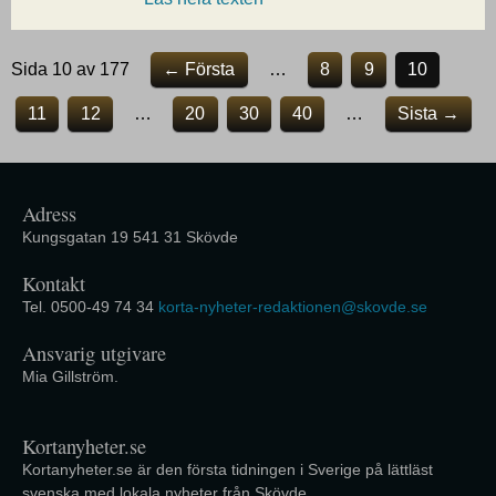
Sida 10 av 177
← Första
…
8
9
10
11
12
…
20
30
40
…
Sista →
Adress
Kungsgatan 19 541 31 Skövde
Kontakt
Tel. 0500-49 74 34
korta-nyheter-redaktionen@skovde.se
Ansvarig utgivare
Mia Gillström.
Kortanyheter.se
Kortanyheter.se är den första tidningen i Sverige på lättläst
svenska med lokala nyheter från Skövde.