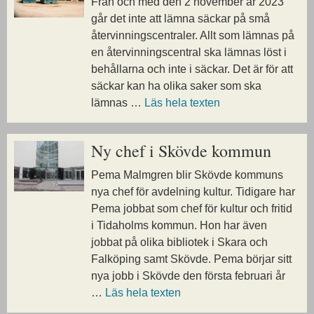
Från och med den 2 november år 2023
går det inte att lämna säckar på små
återvinningscentraler. Allt som lämnas på
en återvinningscentral ska lämnas löst i
behållarna och inte i säckar. Det är för att
säckar kan ha olika saker som ska
lämnas …
Läs hela texten
Ny chef i Skövde kommun
Pema Malmgren blir Skövde kommuns
nya chef för avdelning kultur. Tidigare har
Pema jobbat som chef för kultur och fritid
i Tidaholms kommun. Hon har även
jobbat på olika bibliotek i Skara och
Falköping samt Skövde. Pema börjar sitt
nya jobb i Skövde den första februari år
…
Läs hela texten