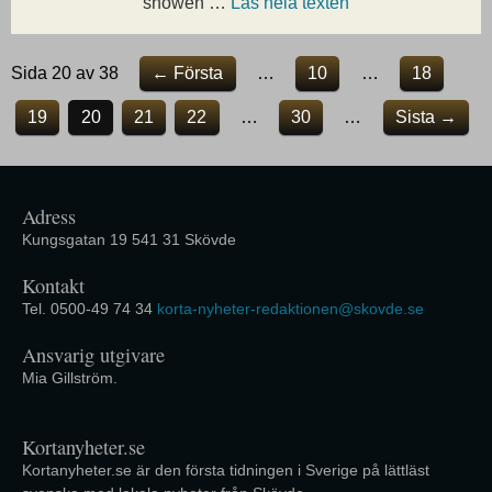
showen …
Läs hela texten
Sida 20 av 38
← Första
…
10
…
18
19
20
21
22
…
30
…
Sista →
Adress
Kungsgatan 19 541 31 Skövde
Kontakt
Tel. 0500-49 74 34
korta-nyheter-redaktionen@skovde.se
Ansvarig utgivare
Mia Gillström.
Kortanyheter.se
Kortanyheter.se är den första tidningen i Sverige på lättläst