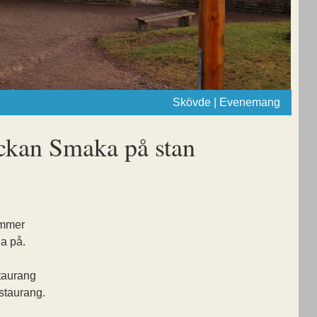
Skövde | Evenemang
ckan Smaka på stan
ommer
da på.
staurang
estaurang.