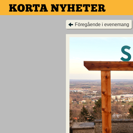
Hoppa
till
huvudinnehållet
Föregående i evenemang