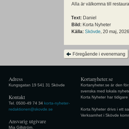
Alla är välkomna till restaur
Text:
Daniel
Bild:
Korta Nyheter
Källa:
Skövde
, 20 maj, 202
Föregående i evenemang
Adress
Kortanyheter.se
Kungsgatan 19 541 31 Skövde
Kortanyheter.se är den förs
svenska med lokala nyhete
Kontakt
Korta Nyheter har tidigare
Tel. 0500-49 74 34
korta-nyheter-
redaktionen@skovde.se
Korta Nyheter drivs i ett
Verksamhet i Skövde kom
Ansvarig utgivare
Mia Gillström.