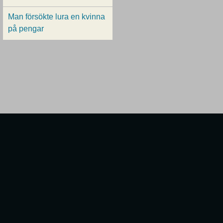
Man försökte lura en kvinna
på pengar