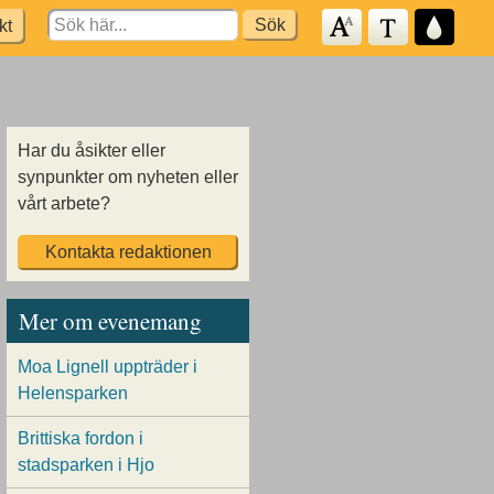
Search
kt
for:
Har du åsikter eller
synpunkter om nyheten eller
vårt arbete?
Kontakta redaktionen
Mer om evenemang
Moa Lignell uppträder i
Helensparken
Brittiska fordon i
stadsparken i Hjo