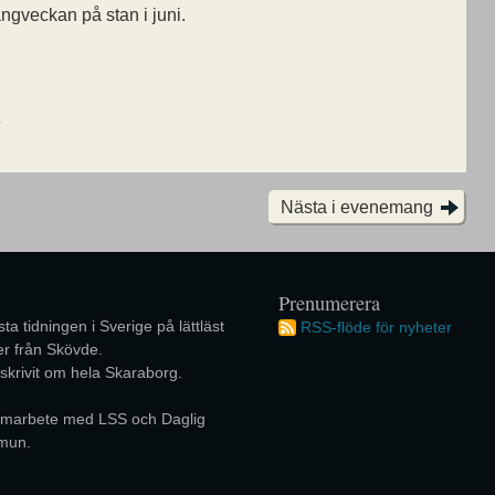
angveckan på stan i juni.
6
Nästa i evenemang
Prenumerera
ta tidningen i Sverige på lättläst
RSS-flöde för nyheter
r från Skövde.
 skrivit om hela Skaraborg.
 samarbete med LSS och Daglig
mun.