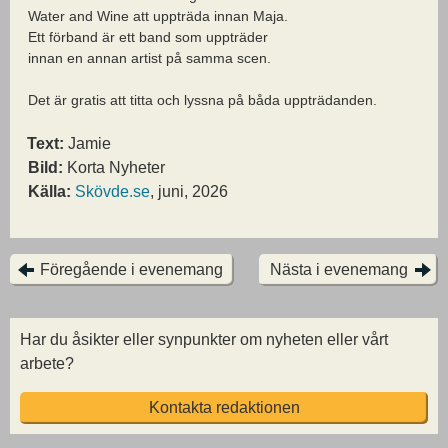
Water and Wine att uppträda innan Maja.
Ett förband är ett band som uppträder
innan en annan artist på samma scen.
Det är gratis att titta och lyssna på båda uppträdanden.
Text:
Jamie
Bild:
Korta Nyheter
Källa:
Skövde.se
, juni, 2026
Föregående i evenemang
Nästa i evenemang
Har du åsikter eller synpunkter om nyheten eller vårt
arbete?
Kontakta redaktionen