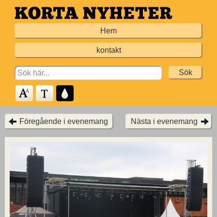
Hoppa
till
Hem
huvudinnehållet
kontakt
Search
for:
Föregående i evenemang
Nästa i evenemang