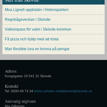
Moa Lignell uppträder i Helensparken
Regnbågsveckan i Skövde
Valkompass för valet i Skövde kommun
Få pizza och hjälp med att rösta
Man försökte lura en kvinna på pengar
Adress
Kungsgatan 19 541 31 Skövde
Kontakt
Tel. 0500-49 74 34
korta-nyheter-redaktionen@skovde.se
Ansvarig utgivare
Mia Gillström.