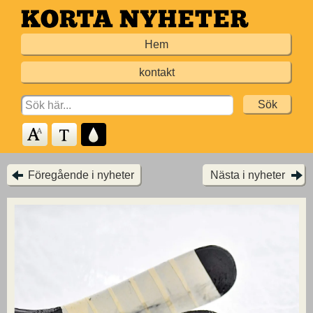
Hoppa
till
Hem
huvudinnehållet
kontakt
Search
for:
Föregående i nyheter
Nästa i nyheter