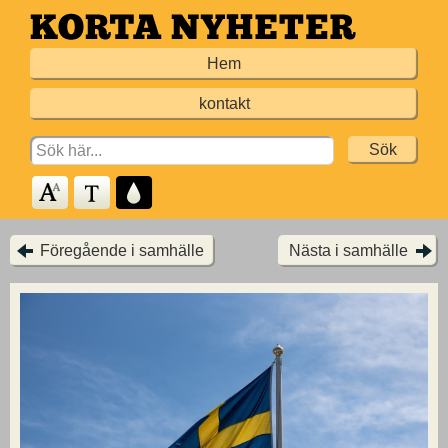
Hoppa
till
Hem
huvudinnehållet
kontakt
Search
for:
Föregående i samhälle
Nästa i samhälle