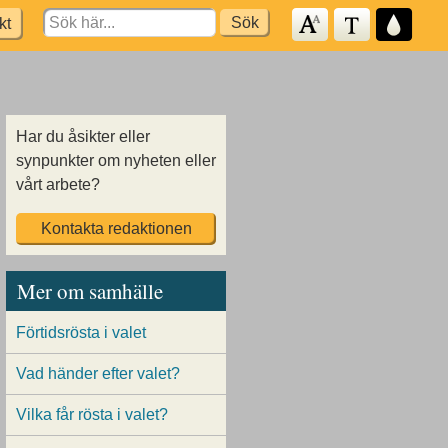
Search
kt
for:
Har du åsikter eller
synpunkter om nyheten eller
vårt arbete?
Kontakta redaktionen
Mer om samhälle
Förtidsrösta i valet
Vad händer efter valet?
Vilka får rösta i valet?