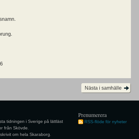
lsnamn.
prung.
26
Nästa i samhälle
Prenumerera
ta tidningen i Sverige på lättläst
RSS-flöde för nyheter
r från Skövde.
 skrivit om hela Skaraborg.