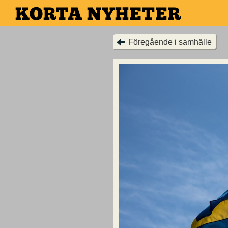
Hoppa
till
huvudinnehållet
Föregående i samhälle