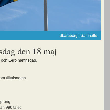
Skaraborg | Samhälle
dag den 18 maj
k och Eero namnsdag.
om tilltalsnamn.
sprung
an 990 talet.