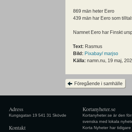
869 män heter Eero
439 män har Eero som tillta
Namnet Eero har Finskt urs
Text:
Rasmus
Bild:
Pixabay/ marjso
Källa:
namn.nu, 19 maj, 20
Föregående i samhälle
Adress
Kortanyheter.se
Kungsgatan 19 541 31 Skövde
Kortanyheter.se är den förs
svenska med lokala nyhete
Kontakt
Korta Nyheter har tidigare