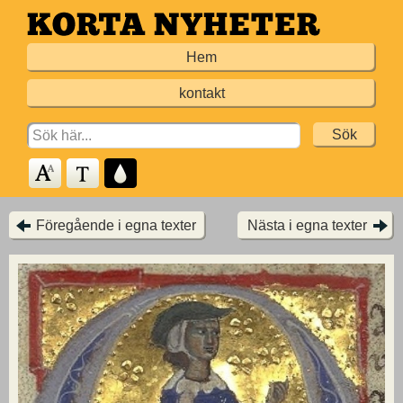
Hoppa
till
Hem
huvudinnehållet
kontakt
Search
for:
Föregående i egna texter
Nästa i egna texter