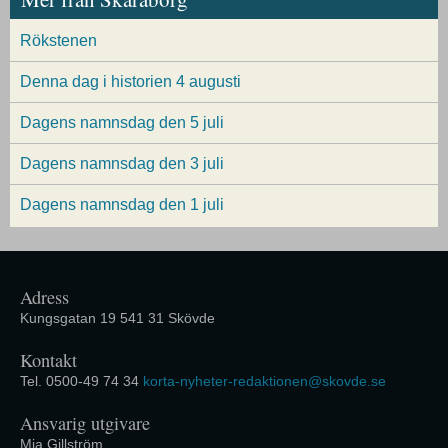
Rökstenen
Denna dag i historien 4 augusti
Dagens namnsdag den 5 juli
Dagens namnsdag den 3 juli
Dagens namnsdag den 1 juli
Adress
Kungsgatan 19 541 31 Skövde
Kontakt
Tel. 0500-49 74 34
korta-nyheter-redaktionen@skovde.se
Ansvarig utgivare
Mia Gillström.