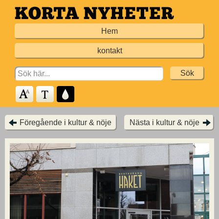
Hoppa
till
Hem
huvudinnehållet
kontakt
Search
for:
Föregående i kultur & nöje
Nästa i kultur & nöje