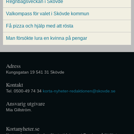
Regnbågsveckan i Skövde
Valkompass för valet i Skövde kommun
Få pizza och hjälp med att rösta
Man försökte lura en kvinna på pengar
Adress
Kungsgatan 19 541 31 Skövde
Kontakt
Tel. 0500-49 74 34
korta-nyheter-redaktionen@skovde.se
Ansvarig utgivare
Mia Gillström.
Kortanyheter.se