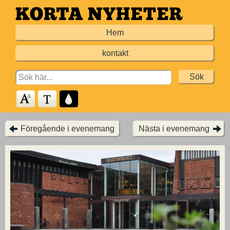
Hoppa
till
Hem
huvudinnehållet
kontakt
Search
for:
Föregående i evenemang
Nästa i evenemang