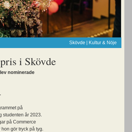
Skövde | Kultur & Nöje
rpris i Skövde
blev nominerade
.
ogrammet på
g studenten år 2023.
ningar på Commerce
r hon gör tryck på tyg.