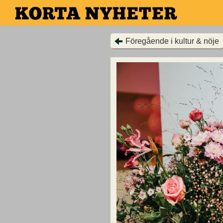
Hoppa
till
huvudinnehållet
Föregående i kultur & nöje