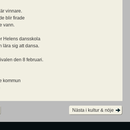
är vinnare.
e blir firade
e vann.
er Helens dansskola
lära sig att dansa.
tivalen den 8 februari.
de kommun
5
Nästa i kultur & nöje