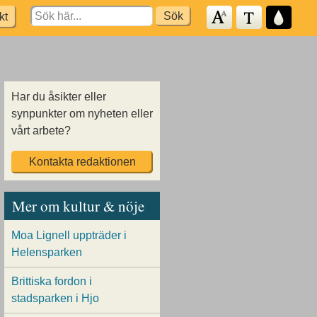
Search
kt
for:
Har du åsikter eller
synpunkter om nyheten eller
vårt arbete?
Kontakta redaktionen
Mer om kultur & nöje
Moa Lignell uppträder i
Helensparken
Brittiska fordon i
stadsparken i Hjo