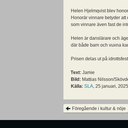
Helen Hjelmqvist blev honor
Honorär vinnare betyder att d
som vinnare även fast de int
Helen är danslärare och äg
där både barn och vuxna kan 
Prisen delas ut på idrottsfes
Text:
Jamie
Bild:
Mattias Nilsson/Sköv
Källa:
SLA
, 25 januari, 202
Föregående i kultur & nöje