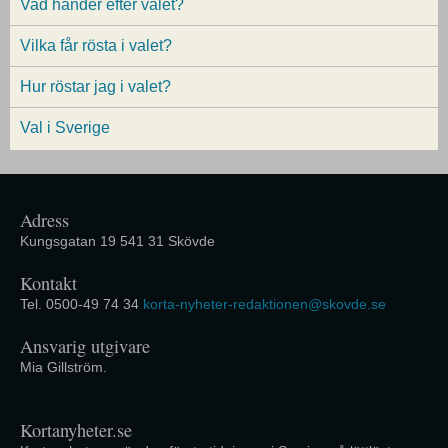
Vad händer efter valet?
Vilka får rösta i valet?
Hur röstar jag i valet?
Val i Sverige
Adress
Kungsgatan 19 541 31 Skövde
Kontakt
Tel. 0500-49 74 34
korta-nyheter-redaktionen@skovde.se
Ansvarig utgivare
Mia Gillström.
Kortanyheter.se