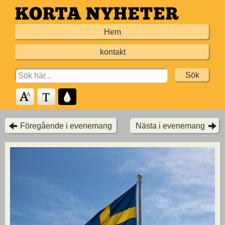
Hoppa
till
Hem
huvudinnehållet
kontakt
Search
for:
Föregående i evenemang
Nästa i evenemang