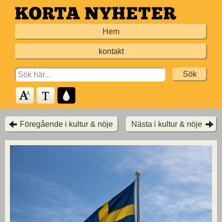
Hoppa
till
Hem
huvudinnehållet
kontakt
Search
for:
Föregående i kultur & nöje
Nästa i kultur & nöje