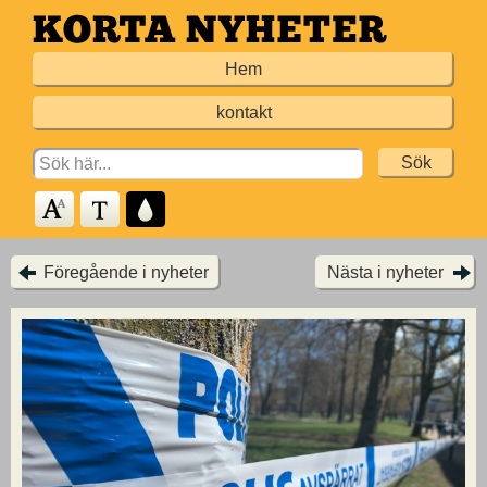
Hoppa
till
Hem
huvudinnehållet
kontakt
Search
for:
Föregående i nyheter
Nästa i nyheter