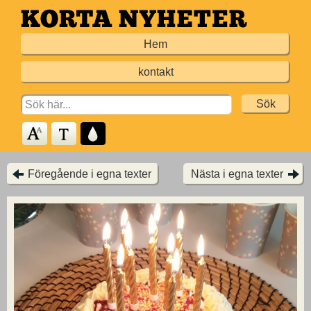
Hoppa
till
Hem
huvudinnehållet
kontakt
Search
for:
Föregående i egna texter
Nästa i egna texter