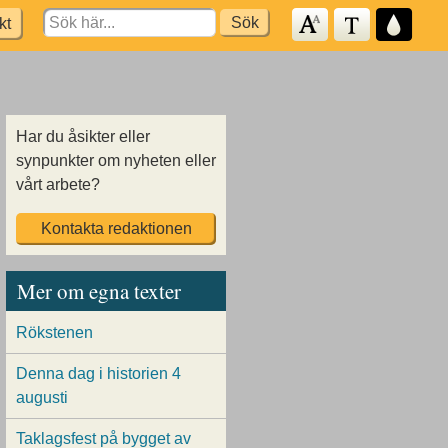
Search
kt
for:
Har du åsikter eller
synpunkter om nyheten eller
vårt arbete?
Kontakta redaktionen
Mer om egna texter
Rökstenen
Denna dag i historien 4
augusti
Taklagsfest på bygget av