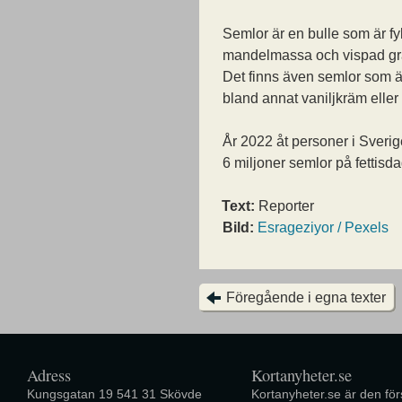
Semlor är en bulle som är fy
mandelmassa och vispad gr
Det finns även semlor som ä
bland annat vaniljkräm eller
År 2022 åt personer i Sveri
6 miljoner semlor på fettisd
Text:
Reporter
Bild:
Esrageziyor / Pexels
Föregående i egna texter
Adress
Kortanyheter.se
Kungsgatan 19 541 31 Skövde
Kortanyheter.se är den förs