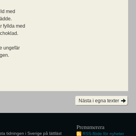
lld med
ädde.
r fyllda med
 choklad.
ge ungefär
agen.
Nästa i egna texter
Prenumerera
ta tidningen i Sverige på lättläst
RSS-flöde för nyheter