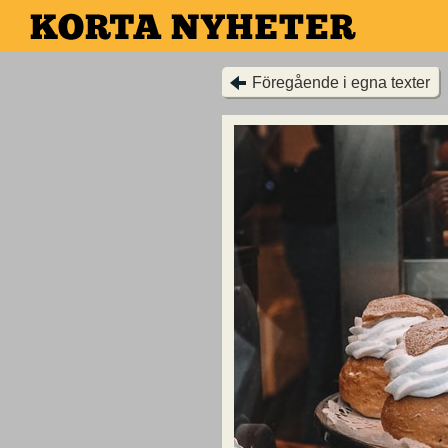
Hoppa
till
huvudinnehållet
Föregående i egna texter