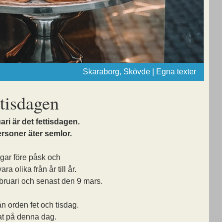
Skaraborg, Skövde | Egna texter
ttisdagen
ri är det fettisdagen.
rsoner äter semlor.
agar före påsk och
a olika från år till år.
ebruari och senast den 9 mars.
n orden fet och tisdag.
at på denna dag.