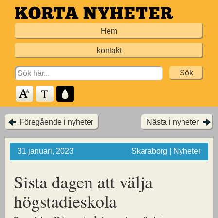
Hoppa
till
Hem
huvudinnehållet
kontakt
Search
for:
Föregående i nyheter
Nästa i nyheter
31 januari, 2023
Skaraborg | Nyheter
Sista dagen att välja
högstadieskola