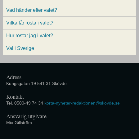
Vad händer efter valet?
Vilka får rösta i valet?
Hur röstar jag i valet?
Val i Sverige
Adress
Kungsgatan 19 541 31 Skövde
Kontakt
Tel. 0500-49 74 34
korta-nyheter-redaktionen@skovde.se
Ansvarig utgivare
Mia Gillström.