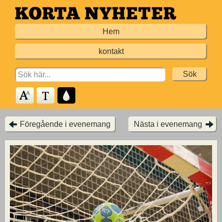
Hoppa
till
Hem
huvudinnehållet
kontakt
Search
for:
Föregående i evenemang
Nästa i evenemang