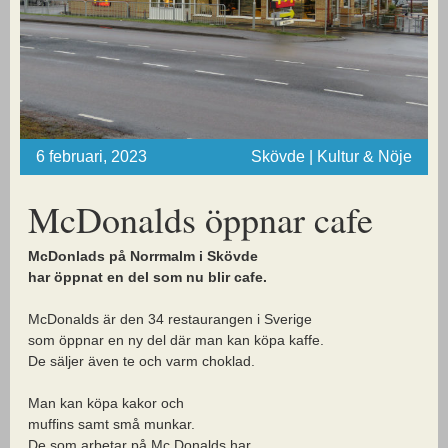
6 februari, 2023
Skövde | Kultur & Nöje
McDonalds öppnar cafe
McDonlads på Norrmalm i Skövde
har öppnat en del som nu blir cafe.
McDonalds är den 34 restaurangen i Sverige
som öppnar en ny del där man kan köpa kaffe.
De säljer även te och varm choklad.
Man kan köpa kakor och
muffins samt små munkar.
De som arbetar på Mc Donalds har