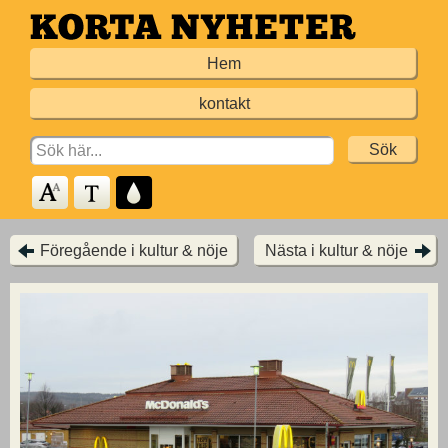
Hoppa
till
Hem
huvudinnehållet
kontakt
Search
for:
Föregående i kultur & nöje
Nästa i kultur & nöje