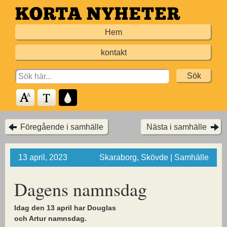
Hoppa
till
Hem
huvudinnehållet
kontakt
Search
for:
Föregående i samhälle
Nästa i samhälle
13 april, 2023
Skaraborg, Skövde | Samhälle
Dagens namnsdag
Idag den 13 april har Douglas
och Artur namnsdag.