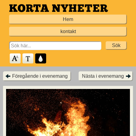
Hoppa
till
Hem
huvudinnehållet
kontakt
Search
for:
Föregående i evenemang
Nästa i evenemang