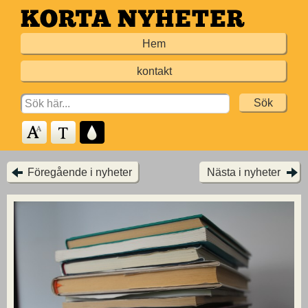
Hoppa
till
Hem
huvudinnehållet
kontakt
Search
for:
Föregående i nyheter
Nästa i nyheter