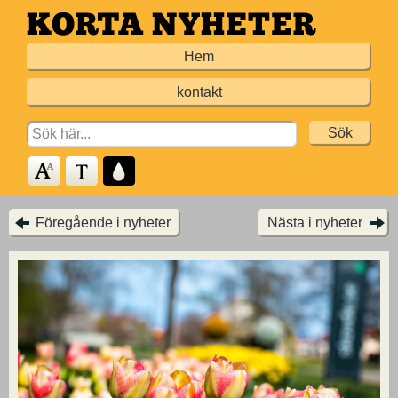
Hoppa
till
Hem
huvudinnehållet
kontakt
Search
for:
Föregående i nyheter
Nästa i nyheter