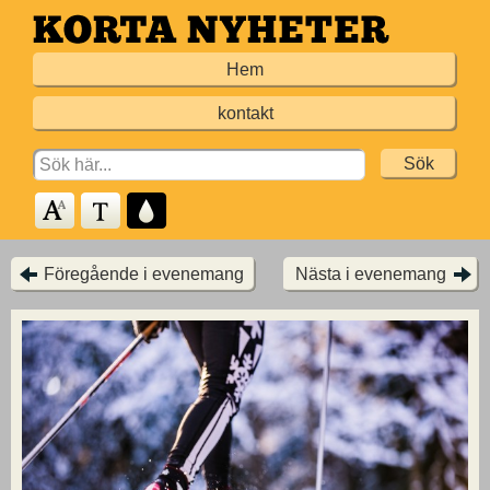
Hoppa
till
Hem
huvudinnehållet
kontakt
Search
for:
Föregående i evenemang
Nästa i evenemang