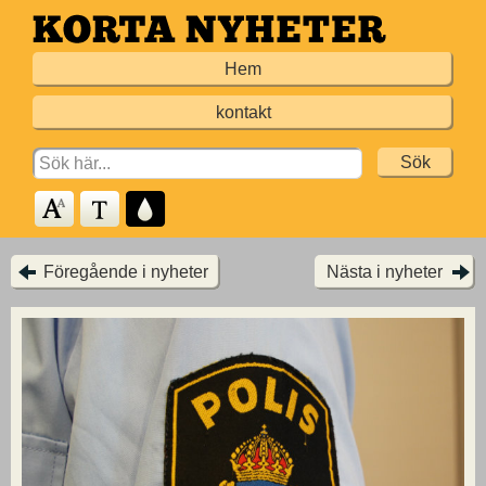
Hoppa
till
Hem
huvudinnehållet
kontakt
Search
for:
Föregående i nyheter
Nästa i nyheter