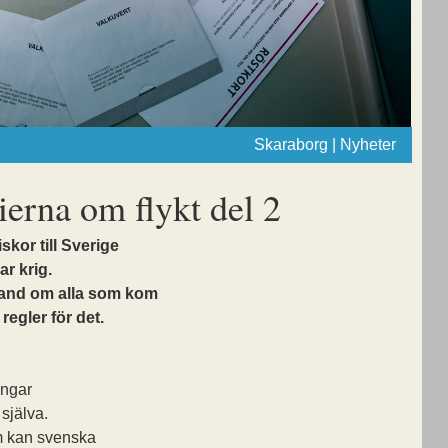
Skaraborg | Nyheter
ierna om flykt del 2
or till Sverige
ar krig.
 hand om alla som kom
 regler för det.
ingar
själva.
om kan svenska