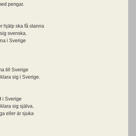
 med pengar.
er hjälp ska få stanna
 sig svenska.
nna i Sverige
ma till Sverige
 klara sig i Sverige.
dd i Sverige
 klara sig själva.
a eller är sjuka