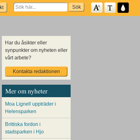
Search
kt
for:
Har du åsikter eller
synpunkter om nyheten eller
vårt arbete?
Kontakta redaktionen
Mer om nyheter
Moa Lignell uppträder i
Helensparken
Brittiska fordon i
stadsparken i Hjo