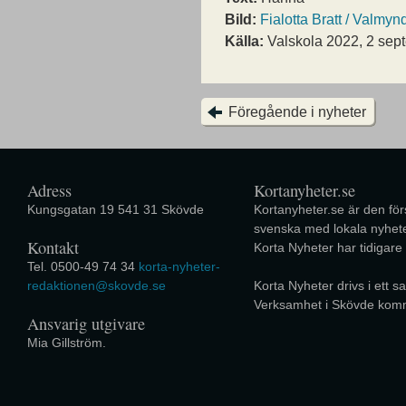
Bild:
Fialotta Bratt / Valmyn
Källa:
Valskola 2022, 2 sep
Föregående i nyheter
Adress
Kortanyheter.se
Kungsgatan 19 541 31 Skövde
Kortanyheter.se är den förs
svenska med lokala nyhete
Kontakt
Korta Nyheter har tidigare
Tel. 0500-49 74 34
korta-nyheter-
redaktionen@skovde.se
Korta Nyheter drivs i ett
Verksamhet i Skövde kom
Ansvarig utgivare
Mia Gillström.