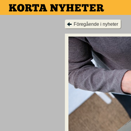
Hoppa
till
huvudinnehållet
Föregående i nyheter