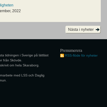
digheten
tember, 2022
Nästa i nyheter
Prenumerera
ta tidningen i Sverige på lättläst
RSS-flöde för nyheter
r från Skövde.
 skrivit om hela Skaraborg.
 samarbete med LSS och Daglig
mun.