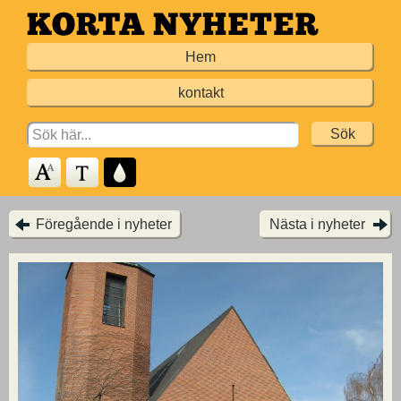
Hoppa
till
Hem
huvudinnehållet
kontakt
Search
for:
Föregående i nyheter
Nästa i nyheter