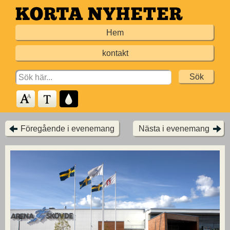
Hoppa
till
Hem
huvudinnehållet
kontakt
Search
for:
Föregående i evenemang
Nästa i evenemang