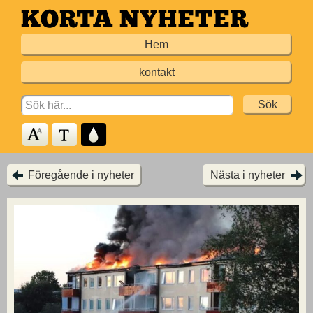
Hoppa
till
Hem
huvudinnehållet
kontakt
Search
for:
Föregående i nyheter
Nästa i nyheter