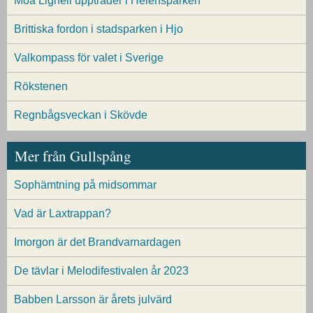
Moa Lignell uppträder i Helensparken
Brittiska fordon i stadsparken i Hjo
Valkompass för valet i Sverige
Rökstenen
Regnbågsveckan i Skövde
Mer från Gullspång
Sophämtning på midsommar
Vad är Laxtrappan?
Imorgon är det Brandvarnardagen
De tävlar i Melodifestivalen år 2023
Babben Larsson är årets julvärd