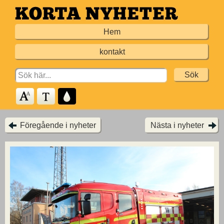
Hoppa
till
Hem
huvudinnehållet
kontakt
Search
for:
Föregående i nyheter
Nästa i nyheter