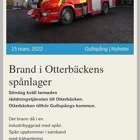
15 mars, 2022
Gullspång | Nyheter
Brand i Otterbäckens
spånlager
Söndag kväll larmades
räddningstjänsten till Otterbäcken.
Otterbäcken tillhör Gullspångs kommun.
Det brann då i en
industribyggnad med spån.
Spån uppkommer i samband
med trähantering.