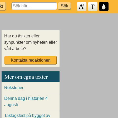
Search
kt
for:
Har du åsikter eller
synpunkter om nyheten eller
vårt arbete?
Kontakta redaktionen
Mer om egna texter
Rökstenen
Denna dag i historien 4
augusti
Taklagsfest på bygget av