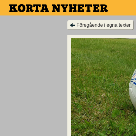
Hoppa
till
huvudinnehållet
Föregående i egna texter