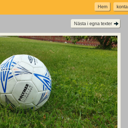
Hem
konta
Nästa i egna texter