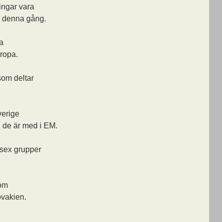
lingar vara
te denna gång.
a
ropa.
som deltar
verige
n de är med i EM.
 sex grupper
som
vakien.