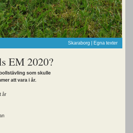
Skaraborg | Egna texter
lls EM 2020?
bollstävling som skulle
mer att vara i år.
t år
an