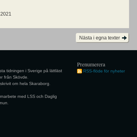
, 2021
Nästa i egna texter
Prenumerera
ta tidningen i Sverige på lättläst
RSS-flöde för nyheter
r från Skövde.
 skrivit om hela Skaraborg.
 samarbete med LSS och Daglig
mun.