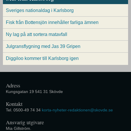
Sveriges nationaldag i Karlsborg
Fisk från Bottensjön innehåller farliga ämnen
Ny lag på att sortera matavfall
Julgransflygning med Jas 39 Gripen
Diggiloo kommer till Karlsborg igen
Adress
Kungsgatan 19 541 31 Skövde
Kontakt
Tel. 0500-49 74 34
korta-nyheter-redaktionen@skovde.se
Ansvarig utgivare
Mia Gillström.