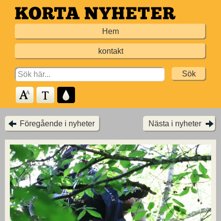
Hoppa
till
Hem
huvudinnehållet
kontakt
Search
for:
Föregående i nyheter
Nästa i nyheter