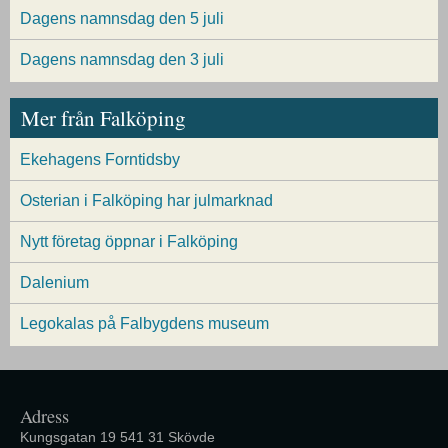
Dagens namnsdag den 5 juli
Dagens namnsdag den 3 juli
Mer från Falköping
Ekehagens Forntidsby
Osterian i Falköping har julmarknad
Nytt företag öppnar i Falköping
Dalenium
Legokalas på Falbygdens museum
Adress
Kungsgatan 19 541 31 Skövde