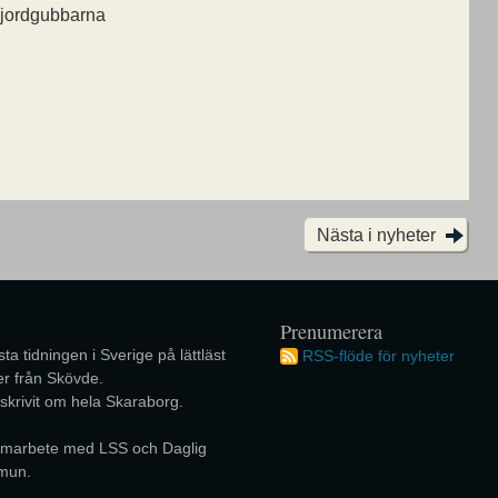
 jordgubbarna
Nästa i nyheter
Prenumerera
ta tidningen i Sverige på lättläst
RSS-flöde för nyheter
r från Skövde.
 skrivit om hela Skaraborg.
 samarbete med LSS och Daglig
mun.