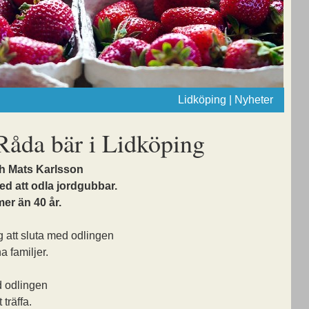
Lidköping | Nyheter
 Råda bär i Lidköping
h Mats Karlsson
ed att odla jordgubbar.
mer än 40 år.
g att sluta med odlingen
a familjer.
d odlingen
träffa.