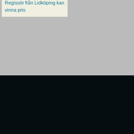
Regissör från Lidköping kan
vinna pris