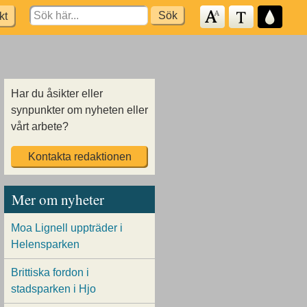
Search
kt
for:
Har du åsikter eller
synpunkter om nyheten eller
vårt arbete?
Kontakta redaktionen
Mer om nyheter
Moa Lignell uppträder i
Helensparken
Brittiska fordon i
stadsparken i Hjo