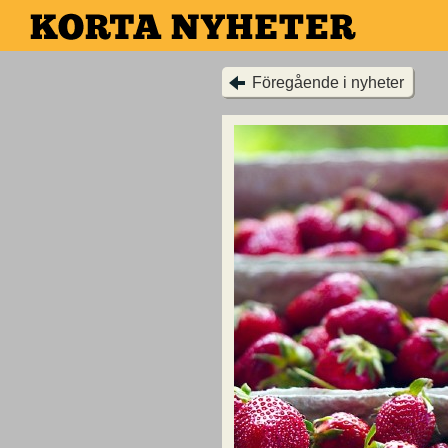
Hoppa
till
huvudinnehållet
Föregående i nyheter