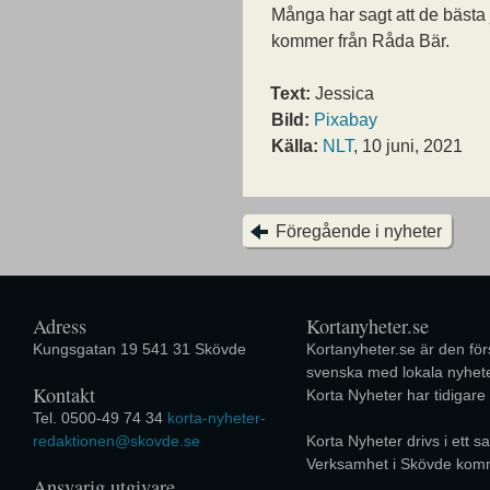
Många har sagt att de bästa
kommer från Råda Bär.
Text:
Jessica
Bild:
Pixabay
Källa:
NLT
, 10 juni, 2021
Föregående i nyheter
Adress
Kortanyheter.se
Kungsgatan 19 541 31 Skövde
Kortanyheter.se är den förs
svenska med lokala nyhete
Kontakt
Korta Nyheter har tidigare
Tel. 0500-49 74 34
korta-nyheter-
redaktionen@skovde.se
Korta Nyheter drivs i ett
Verksamhet i Skövde kom
Ansvarig utgivare