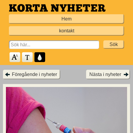
Hoppa
till
Hem
huvudinnehållet
kontakt
Search
for:
Föregående i nyheter
Nästa i nyheter