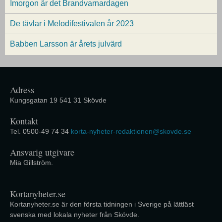
Imorgon är det Brandvarnardagen
De tävlar i Melodifestivalen år 2023
Babben Larsson är årets julvärd
Adress
Kungsgatan 19 541 31 Skövde
Kontakt
Tel. 0500-49 74 34
korta-nyheter-redaktionen@skovde.se
Ansvarig utgivare
Mia Gillström.
Kortanyheter.se
Kortanyheter.se är den första tidningen i Sverige på lättläst
svenska med lokala nyheter från Skövde.