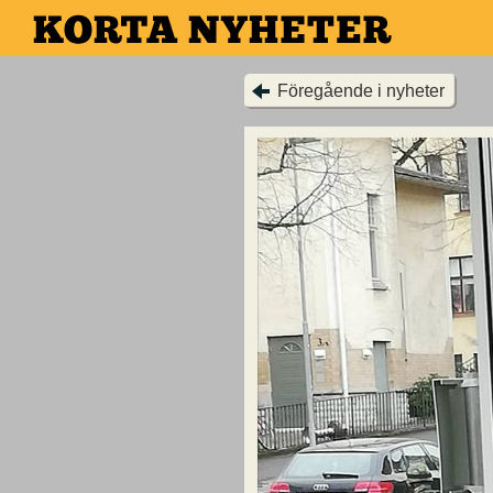
Hoppa
till
huvudinnehållet
Föregående i nyheter