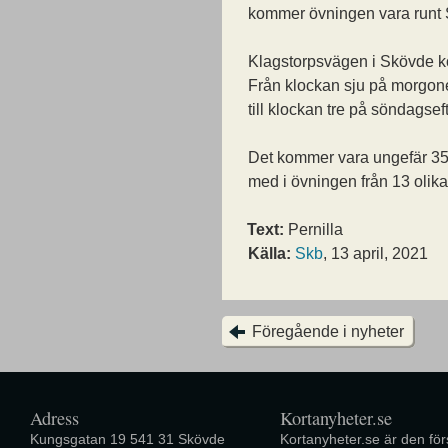
kommer övningen vara runt 
Klagstorpsvägen i Skövde k
Från klockan sju på morgone
till klockan tre på söndagse
Det kommer vara ungefär 350
med i övningen från 13 olika 
Text:
Pernilla
Källa:
Skb
, 13 april, 2021
Föregående i nyheter
Adress
Kortanyheter.se
Kungsgatan 19 541 31 Skövde
Kortanyheter.se är den förs