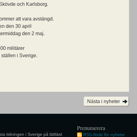
Skövde och Karlsborg.
ommer att vara avstängd.
n den 30 april
ftermiddag den 2 maj.
0 militärer
ställen i Sverige.
Nästa i nyheter
Prenumerera
ta tidningen i Sverige på lättläst
RSS-flöde för nyheter