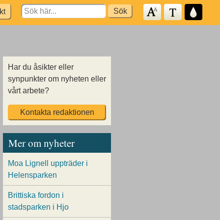
Search
kt
for:
Har du åsikter eller
synpunkter om nyheten eller
vårt arbete?
Kontakta redaktionen
Mer om nyheter
Moa Lignell uppträder i
Helensparken
Brittiska fordon i
stadsparken i Hjo