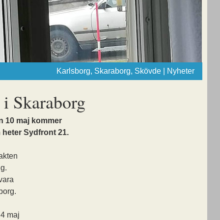
Karlsborg, Skaraborg, Skövde | Nyheter
r i Skaraborg
en 10 maj kommer
 heter Sydfront 21.
makten
ig.
vara
borg.
 4 maj