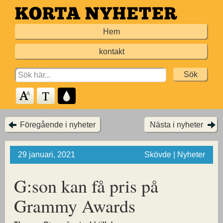
Hoppa
till
Hem
huvudinnehållet
kontakt
Search
for:
Föregående i nyheter
Nästa i nyheter
29 januari, 2021
Skövde | Nyheter
G:son kan få pris på
Grammy Awards