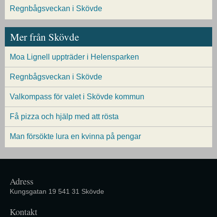
Regnbågsveckan i Skövde
Mer från Skövde
Moa Lignell uppträder i Helensparken
Regnbågsveckan i Skövde
Valkompass för valet i Skövde kommun
Få pizza och hjälp med att rösta
Man försökte lura en kvinna på pengar
Adress
Kungsgatan 19 541 31 Skövde
Kontakt