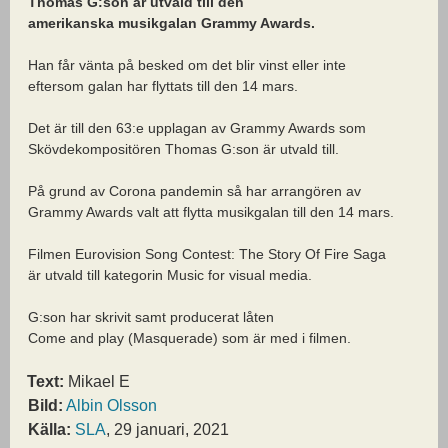
Thomas G:son är utvald till den
amerikanska musikgalan Grammy Awards.
Han får vänta på besked om det blir vinst eller inte
eftersom galan har flyttats till den 14 mars.
Det är till den 63:e upplagan av Grammy Awards som
Skövdekompositören Thomas G:son är utvald till.
På grund av Corona pandemin så har arrangören av
Grammy Awards valt att flytta musikgalan till den 14 mars.
Filmen Eurovision Song Contest: The Story Of Fire Saga
är utvald till kategorin Music for visual media.
G:son har skrivit samt producerat låten
Come and play (Masquerade) som är med i filmen.
Text:
Mikael E
Bild:
Albin Olsson
Källa:
SLA
, 29 januari, 2021