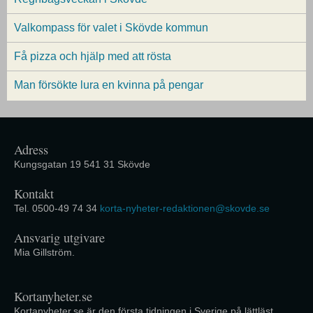
Valkompass för valet i Skövde kommun
Få pizza och hjälp med att rösta
Man försökte lura en kvinna på pengar
Adress
Kungsgatan 19 541 31 Skövde
Kontakt
Tel. 0500-49 74 34
korta-nyheter-redaktionen@skovde.se
Ansvarig utgivare
Mia Gillström.
Kortanyheter.se
Kortanyheter.se är den första tidningen i Sverige på lättläst