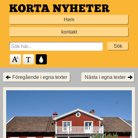
Hoppa
till
Hem
huvudinnehållet
kontakt
Search
for:
Föregående i egna texter
Nästa i egna texter