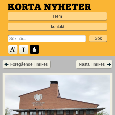
Hoppa
till
Hem
huvudinnehållet
kontakt
Search
for:
Föregående i inrikes
Nästa i inrikes