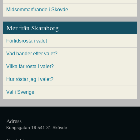
Midsommarfirande i Skövde
Mer från Skaraborg
Förtidsrösta i valet
Vad händer efter valet?
Vilka får rösta i valet?
Hur röstar jag i valet?
Val i Sverige
Adress
Kungsgatan 19 541 31 Skövde