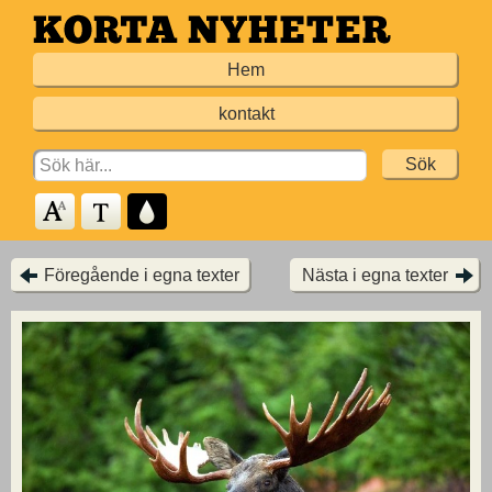
Hoppa
till
Hem
huvudinnehållet
kontakt
Search
for:
Föregående i egna texter
Nästa i egna texter