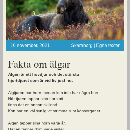
16 november, 2021
Skaraborg | Egna texter
Fakta om älgar
Älgen är ett hovdjur och det största
hjortdjuret som är vid liv just nu.
Älgtjuren har horn medan kon inte har några horn.
När tjuren tappar sina horn så
finns det en annan skillnad.
Kon har en väl synlig vit strimma runt könsorganet.
Älgen tappar sina horn varje år.
Hanen tappar dom varje vinter.