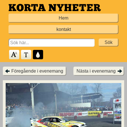
Hoppa
till
Hem
huvudinnehållet
kontakt
Search
for:
Föregående i evenemang
Nästa i evenemang