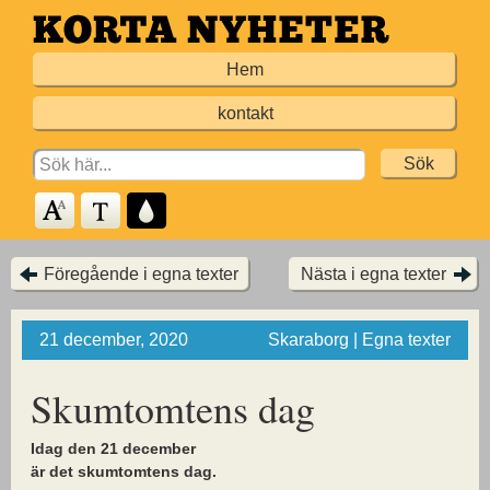
Hoppa
till
Hem
huvudinnehållet
kontakt
Search
for:
Föregående i egna texter
Nästa i egna texter
21 december, 2020
Skaraborg | Egna texter
Skumtomtens dag
Idag den 21 december
är det skumtomtens dag.