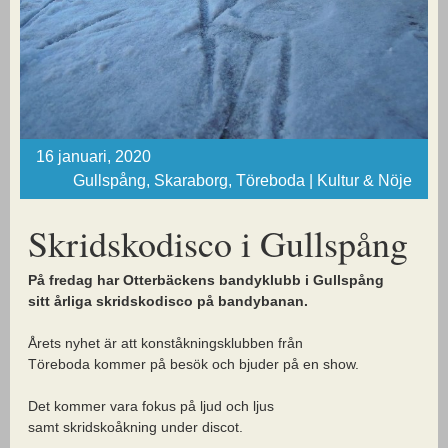
16 januari, 2020
Gullspång, Skaraborg, Töreboda | Kultur & Nöje
Skridskodisco i Gullspång
På fredag har Otterbäckens bandyklubb i Gullspång
sitt årliga skridskodisco på bandybanan.
Årets nyhet är att konståkningsklubben från
Töreboda kommer på besök och bjuder på en show.
Det kommer vara fokus på ljud och ljus
samt skridskoåkning under discot.