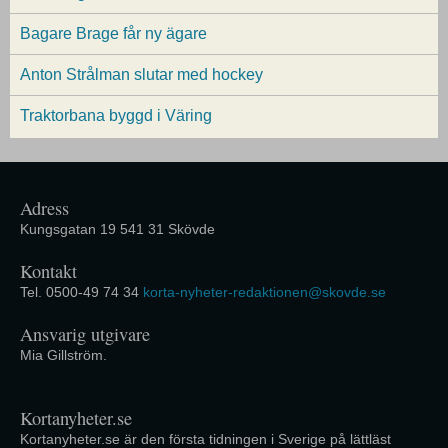
Bagare Brage får ny ägare
Anton Strålman slutar med hockey
Traktorbana byggd i Väring
Adress
Kungsgatan 19 541 31 Skövde
Kontakt
Tel. 0500-49 74 34
korta-nyheter-redaktionen@skovde.se
Ansvarig utgivare
Mia Gillström.
Kortanyheter.se
Kortanyheter.se är den första tidningen i Sverige på lättläst