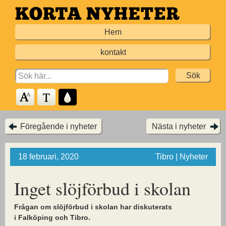
Hoppa
till
Hem
huvudinnehållet
kontakt
Search
for:
Föregående i nyheter
Nästa i nyheter
18 februari, 2020
Tibro | Nyheter
Inget slöjförbud i skolan
Frågan om slöjförbud i skolan har diskuterats
i Falköping och Tibro.