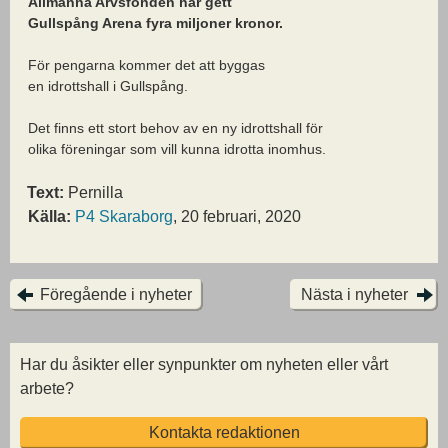
Allmänna Arvsfonden har gett
Gullspång Arena fyra miljoner kronor.
För pengarna kommer det att byggas
en idrottshall i Gullspång.
Det finns ett stort behov av en ny idrottshall för
olika föreningar som vill kunna idrotta inomhus.
Text:
Pernilla
Källa:
P4 Skaraborg
, 20 februari, 2020
Föregående i nyheter
Nästa i nyheter
Har du åsikter eller synpunkter om nyheten eller vårt
arbete?
Kontakta redaktionen