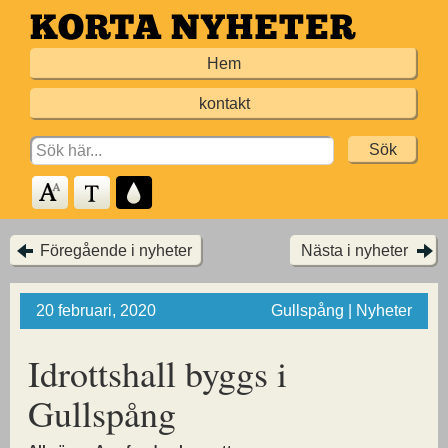
Hoppa
till
Hem
huvudinnehållet
kontakt
Search
for:
Föregående i nyheter
Nästa i nyheter
20 februari, 2020
Gullspång | Nyheter
Idrottshall byggs i
Gullspång