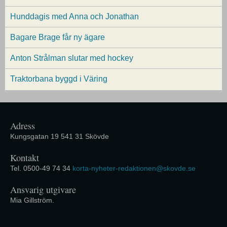
Hunddagis med Anna och Jonathan
Bagare Brage får ny ägare
Anton Strålman slutar med hockey
Traktorbana byggd i Väring
Adress
Kungsgatan 19 541 31 Skövde
Kontakt
Tel. 0500-49 74 34
korta-nyheter-redaktionen@skovde.se
Ansvarig utgivare
Mia Gillström.