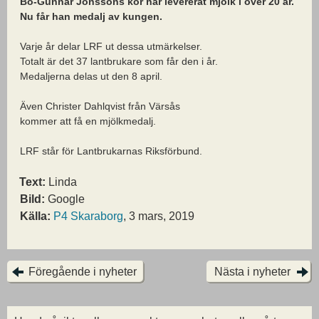
Bo-Gunnar Jonssons kor har levererat mjölk i över 20 år.
Nu får han medalj av kungen.
Varje år delar LRF ut dessa utmärkelser.
Totalt är det 37 lantbrukare som får den i år.
Medaljerna delas ut den 8 april.
Även Christer Dahlqvist från Värsås
kommer att få en mjölkmedalj.
LRF står för Lantbrukarnas Riksförbund.
Text:
Linda
Bild:
Google
Källa:
P4 Skaraborg
, 3 mars, 2019
Föregående i nyheter
Nästa i nyheter