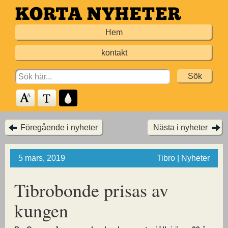
Hoppa
till
Hem
huvudinnehållet
kontakt
Search
for:
Föregående i nyheter
Nästa i nyheter
5 mars, 2019
Tibro | Nyheter
Tibrobonde prisas av
kungen