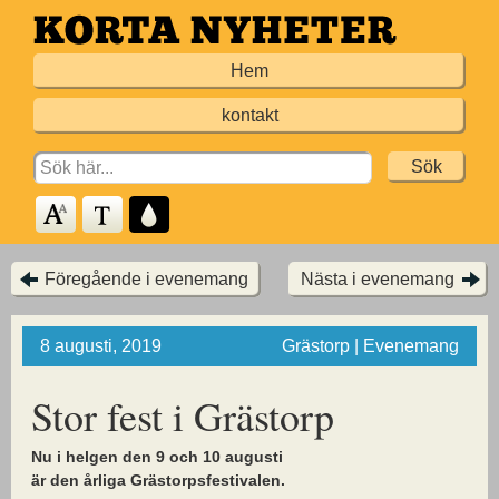
Hoppa
till
Hem
huvudinnehållet
kontakt
Search
for:
Föregående i evenemang
Nästa i evenemang
8 augusti, 2019
Grästorp | Evenemang
Stor fest i Grästorp
Nu i helgen den 9 och 10 augusti
är den årliga Grästorpsfestivalen.