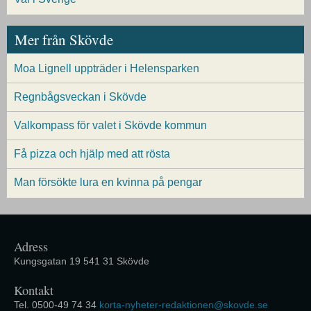
Mer från Skövde
Moa Lignell uppträder i Helensparken
Regnbågsveckan i Skövde
Valkompass för valet i Skövde kommun
Få pizza och hjälp med att rösta
Man försökte lura en kvinna på pengar
Adress
Kungsgatan 19 541 31 Skövde
Kontakt
Tel. 0500-49 74 34
korta-nyheter-redaktionen@skovde.se