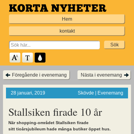
Hoppa
till
Hem
huvudinnehållet
kontakt
Search
for:
Föregående i evenemang
Nästa i evenemang
28 januari, 2019
Skövde | Evenemang
Stallsiken firade 10 år
När shopping-området Stallsiken firade
sitt tioårsjubileum hade många butiker öppet hus.